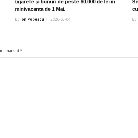
țigarete și bunuri de peste 60.000 de lei în
Se
minivacanța de 1 Mai.
cu
By
Ion Popescu
2026-05-04
By
 are marked
*