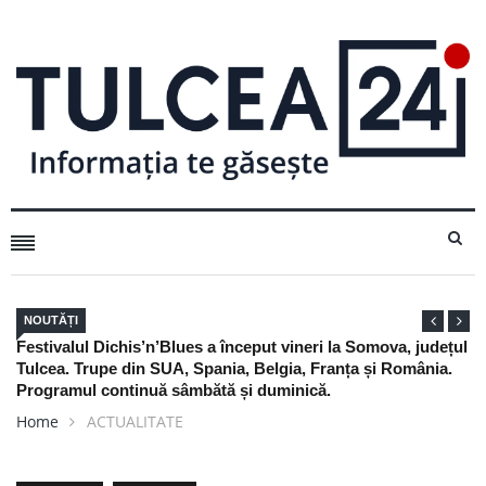
NOUTĂȚI
Nu arunca actele de pescuit din 2025: mai sunt bune trei
săptămâni, dar numai dacă le ai la tine
Home
ACTUALITATE
ACTUALITATE
DECIZIA ZILEI