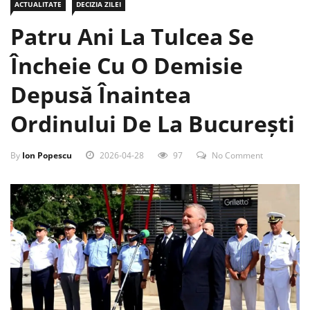
Patru Ani La Tulcea Se
Încheie Cu O Demisie
Depusă Înaintea
Ordinului De La București
By
Ion Popescu
2026-04-28
97
No Comment