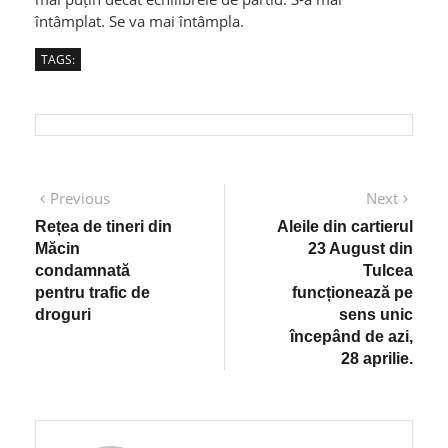
întâmplat. Se va mai întâmpla.
TAGS:
Post
Previous
Next
Previous
Next
post:
post:
navigation
Rețea de tineri din
Aleile din cartierul
Măcin
23 August din
condamnată
Tulcea
pentru trafic de
funcționează pe
droguri
sens unic
începând de azi,
28 aprilie.
Ion Popescu