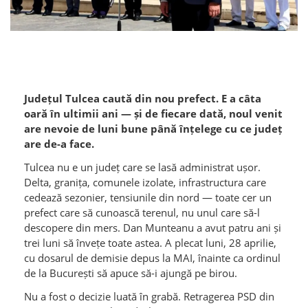
Județul Tulcea caută din nou prefect. E a câta
oară în ultimii ani — și de fiecare dată, noul venit
are nevoie de luni bune până înțelege cu ce județ
are de-a face.
Tulcea nu e un județ care se lasă administrat ușor.
Delta, granița, comunele izolate, infrastructura care
cedează sezonier, tensiunile din nord — toate cer un
prefect care să cunoască terenul, nu unul care să-l
descopere din mers. Dan Munteanu a avut patru ani și
trei luni să învețe toate astea. A plecat luni, 28 aprilie,
cu dosarul de demisie depus la MAI, înainte ca ordinul
de la București să apuce să-i ajungă pe birou.
Nu a fost o decizie luată în grabă. Retragerea PSD din
Guvern pe 26 aprilie a declanșat un mecanism pe care