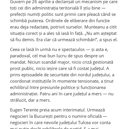
toți cei din administrația teritorială îl știu bine —
prefecții numiți politic sunt primii care pleacă când se
schimbă puterea. Ordinele de eliberare din funcție
erau deja redactate, potrivit surselor. Munteanu a citit
situația corect și a ales să iasă în față. „Nu am așteptat
să fiu demis. Era clar că urmează schimbări”, a spus el.
Ceea ce lasă în urmă nu e spectaculos — și asta e,
paradoxal, cel mai bun lucru de spus despre un
mandat. Niciun scandal major, nicio criză gestionată
prost public, nicio ieșire care să fi costat județul. A
prins episoadele de securitate din nordul județului, a
coordonat instituțiile în momente tensionate, a ținut
echilibrul între presiunile politice și funcționarea
administrației. Patru ani în care județul a mers — nu
strălucit, dar a mers.
Eugen Terente preia acum interimatul. Urmează
negocieri la București pentru o numire oficială —
negocieri în care nevoile județului Tulcea vor conta
mai puțin decât echilibrele de partid. S-a mai