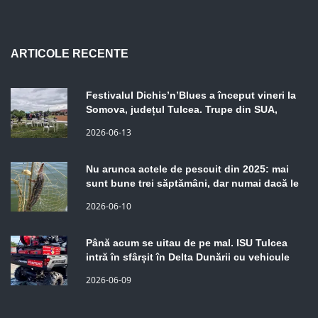
ARTICOLE RECENTE
Festivalul Dichis’n’Blues a început vineri la
Somova, județul Tulcea. Trupe din SUA,
Spania, Belgia, Franța și România. Programul
2026-06-13
continuă sâmbătă și duminică.
Nu arunca actele de pescuit din 2025: mai
sunt bune trei săptămâni, dar numai dacă le
ai la tine
2026-06-10
Până acum se uitau de pe mal. ISU Tulcea
intră în sfârșit în Delta Dunării cu vehicule
care merg prin stufăriș
2026-06-09
CELE MAI CITITE