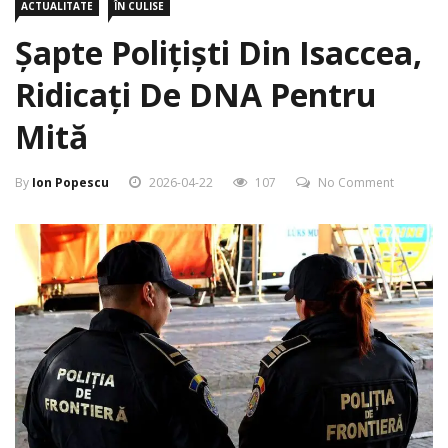
ACTUALITATE
ÎN CULISE
Șapte Polițiști Din Isaccea,
Ridicați De DNA Pentru
Mită
By
Ion Popescu
2026-04-22
107
No Comment