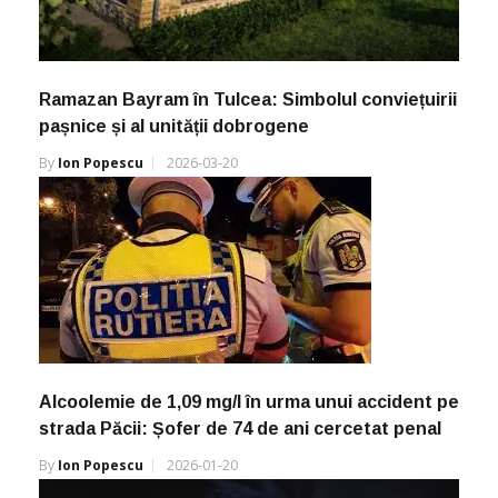
Ramazan Bayram în Tulcea: Simbolul conviețuirii
pașnice și al unității dobrogene
By
Ion Popescu
2026-03-20
Alcoolemie de 1,09 mg/l în urma unui accident pe
strada Păcii: Șofer de 74 de ani cercetat penal
By
Ion Popescu
2026-01-20