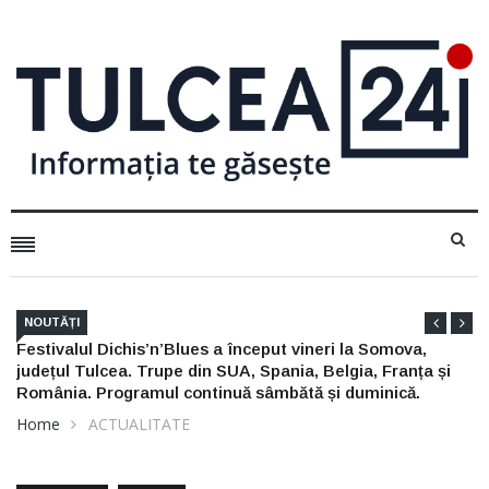
NOUTĂȚI
Nu arunca actele de pescuit din 2025: mai sunt bune trei
și
săptămâni, dar numai dacă le ai la tine
Home
ACTUALITATE