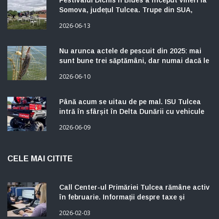
Festivalul Dichis’n’Blues a început vineri la
Somova, județul Tulcea. Trupe din SUA,
Spania, Belgia, Franța și România.
2026-06-13
Programul continuă sâmbătă și duminică.
Nu arunca actele de pescuit din 2025: mai
sunt bune trei săptămâni, dar numai dacă le
ai la tine
2026-06-10
Până acum se uitau de pe mal. ISU Tulcea
intră în sfârșit în Delta Dunării cu vehicule
care merg prin stufăriș
2026-06-09
CELE MAI CITITE
Call Center-ul Primăriei Tulcea rămâne activ
în februarie. Informații despre taxe și
impozite, disponibile pentru contribuabili
2026-02-03