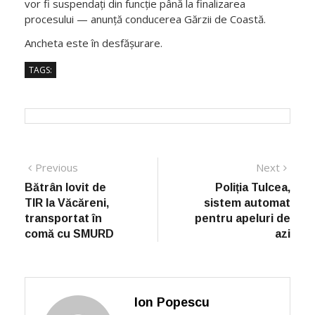
vor fi suspendați din funcție până la finalizarea
procesului — anunță conducerea Gărzii de Coastă.
Ancheta este în desfășurare.
TAGS:
Post
Previous
Next
Previous
Next
post:
post:
navigation
Bătrân lovit de
Poliția Tulcea,
TIR la Văcăreni,
sistem automat
transportat în
pentru apeluri de
comă cu SMURD
azi
Ion Popescu