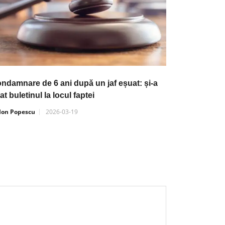
ndamnare de 6 ani după un jaf eșuat: și-a
tat buletinul la locul faptei
Ion Popescu
2026-03-19