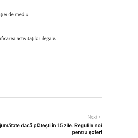
lației de mediu.
carea activităților ilegale.
Next
Next
post:
umătate dacă plătești în 15 zile. Regulile noi
pentru șoferi