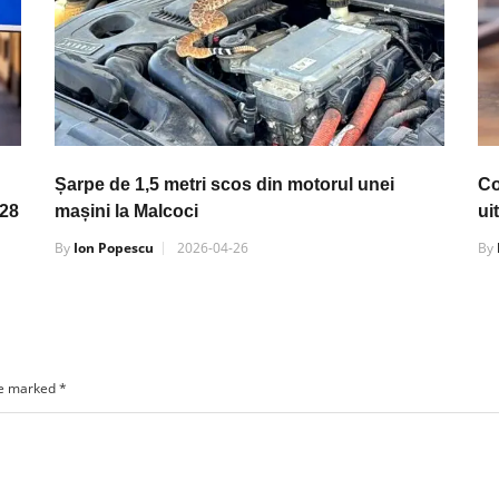
Șarpe de 1,5 metri scos din motorul unei
Co
 28
mașini la Malcoci
ui
By
Ion Popescu
2026-04-26
By
re marked
*