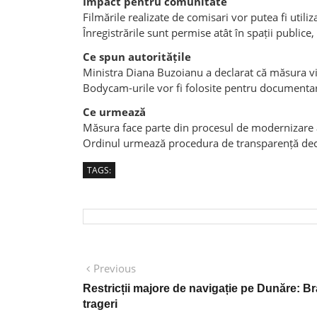
Impact pentru comunitate
Filmările realizate de comisari vor putea fi utiliz
Înregistrările sunt permise atât în spații publice,
Ce spun autoritățile
Ministra Diana Buzoianu a declarat că măsura viz
Bodycam-urile vor fi folosite pentru documentarea
Ce urmează
Măsura face parte din procesul de modernizare a 
Ordinul urmează procedura de transparență deciz
TAGS:
Post
Previous
Previous
post:
navigation
Restricții majore de navigație pe Dunăre: B
trageri