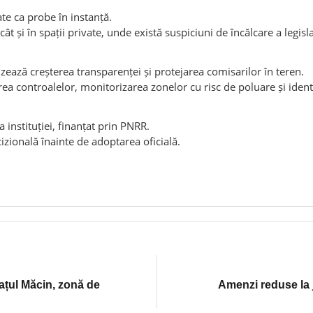
ate ca probe în instanță.
 cât și în spații private, unde există suspiciuni de încălcare a legis
ează creșterea transparenței și protejarea comisarilor în teren.
 controalelor, monitorizarea zonelor cu risc de poluare și identifi
instituției, finanțat prin PNRR.
ională înainte de adoptarea oficială.
rațul Măcin, zonă de
Amenzi reduse la j