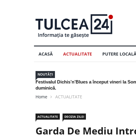
ACASĂ
ACTUALITATE
PUTERE LOCAL
NOUTĂȚI
sâmbătă și
Nu arunca actele de pescuit din 2025: mai sunt
Home
ACTUALITATE
ACTUALITATE
DECIZIA ZILEI
Garda De Mediu Intr