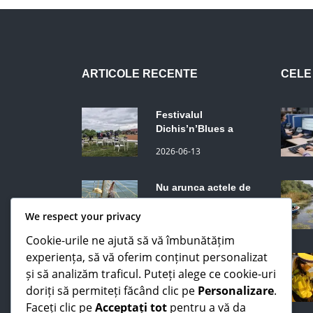
ARTICOLE RECENTE
CELE 
Festivalul
Dichis’n’Blues a
început vineri la
2026-06-13
Somova, județul
Tulcea. Trupe din
SUA, Spania, Belgia,
Nu arunca actele de
Franța și România.
pescuit din 2025: mai
Programul continuă
sunt bune trei
We respect your privacy
2026-06-10
sâmbătă și duminică.
săptămâni, dar numai
Cookie-urile ne ajută să vă îmbunătățim
dacă le ai la tine
experiența, să vă oferim conținut personalizat
Până acum se uitau
și să analizăm traficul. Puteți alege ce cookie-uri
de pe mal. ISU Tulcea
intră în sfârșit în
doriți să permiteți făcând clic pe
Personalizare
.
2026-06-09
Delta Dunării cu
Faceți clic pe
Acceptați tot
pentru a vă da