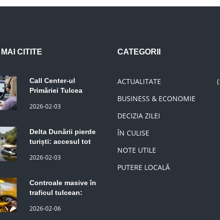
MAI CITITE
CATEGORII
Call Center-ul
ACTUALITATE
Primăriei Tulcea
BUSINESS & ECONOMIE
rămâne activ în
2026-02-03
februarie. Informații
DECIZIA ZILEI
despre taxe și
impozite, disponibile
Delta Dunării pierde
ÎN CULISE
pentru contribuabili
turiști: accesul tot
NOTE UTILE
mai limitat pe canale
2026-02-03
reduce atractivitatea
PUTERE LOCALĂ
zonei
Controale masive în
traficul tulcean:
Amenzi și permise
2026-02-06
reținute la transportul