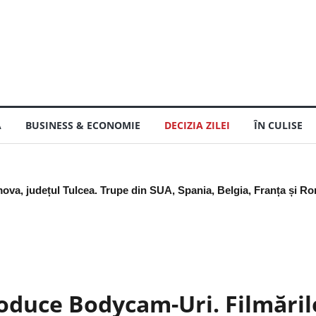
Ă
BUSINESS & ECONOMIE
DECIZIA ZILEI
ÎN CULISE
 bune trei săptămâni, dar numai dacă le ai la tine
oduce Bodycam-Uri. Filmăril