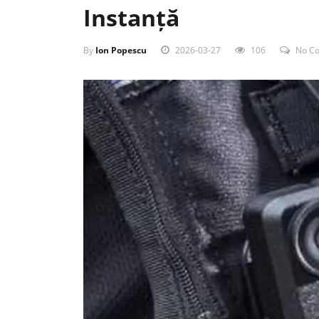
Instanță
By
Ion Popescu
2026-03-27
106
No C