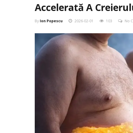
By
Ion Popescu
2026-02-01
103
No 