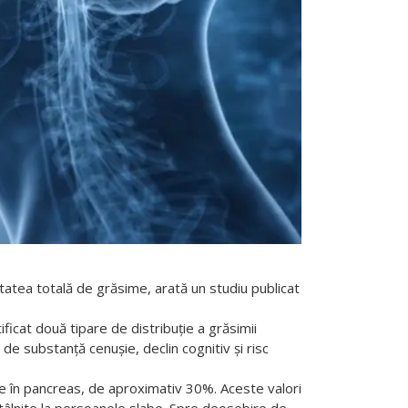
tatea totală de grăsime, arată un studiu publicat
icat două tipare de distribuție a grăsimii
e substanță cenușie, declin cognitiv și risc
me în pancreas, de aproximativ 30%. Aceste valori
întâlnite la persoanele slabe. Spre deosebire de
nd adesea trecut cu vederea în evaluările