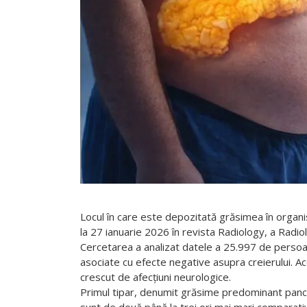
Locul în care este depozitată grăsimea în organi
la 27 ianuarie 2026 în revista Radiology, a Radio
Cercetarea a analizat datele a 25.997 de persoan
asociate cu efecte negative asupra creierului. Ac
crescut de afecțiuni neurologice.
Primul tipar, denumit grăsime predominant pancre
sunt de două până la trei ori mai mari comparativ
alte forme de acumulare a grăsimii, acest tipar n