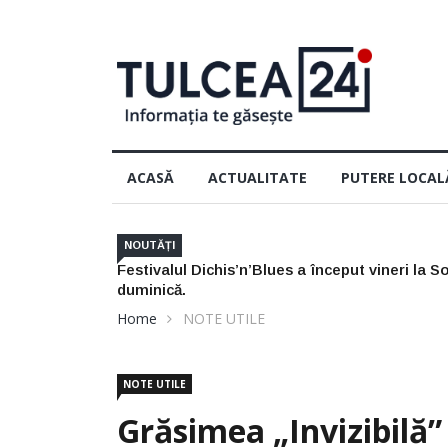
ACASĂ
ACTUALITATE
PUTERE LOCAL
Nu arunca actele de pescuit din 202
NOUTĂȚI
Home
NOTE UTILE
NOTE UTILE
Grăsimea „invizibilă
Accelerată A Creierul