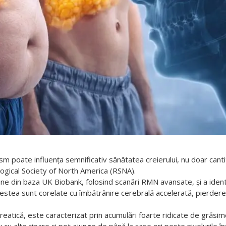
sm poate influența semnificativ sănătatea creierului, nu doar canti
logical Society of North America (RSNA).
e din baza UK Biobank, folosind scanări RMN avansate, și a identif
estea sunt corelate cu îmbătrânire cerebrală accelerată, pierdere d
atică, este caracterizat prin acumulări foarte ridicate de grăsi
 cu alte tipare și pot ajunge de până la șase ori peste nivelurile 
u este asociat cu creșteri semnificative ale grăsimii hepatice, fii