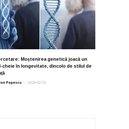
rcetare: Moștenirea genetică joacă un
l-cheie în longevitate, dincolo de stilul de
ață
Ion Popescu
2026-02-02