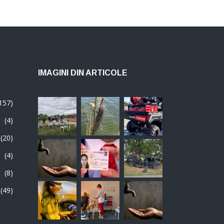
IMAGINI DIN ARTICOLE
157)
(4)
(20)
(4)
(8)
(49)