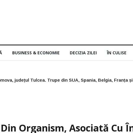
Ă
BUSINESS & ECONOMIE
DECIZIA ZILEI
ÎN CULISE
5: mai sunt bune trei săptămâni, dar numai dacă le ai la tine
” Din Organism, Asociată Cu 
ui