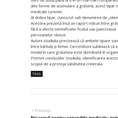
medicale curente.
Al doilea tipar, cunoscut sub denumirea de „skin
Acestea prezintă însă un raport ridicat între g
fără a afecta semnificativ ficatul sau pancreasul
persoanelor obeze.
Autorii studiului precizează că ambele tipare sun
între bărbați și femei. Cercetătorii subliniază că
modul în care grăsimea este distribuită în organe
Potrivit concluziilor studiului, identificarea ace
scopul de a proteja sănătatea creierului.
TAGS:
Post
Previous
Previous
post:
navigation
Noi reguli pentru concediile medicale: prim