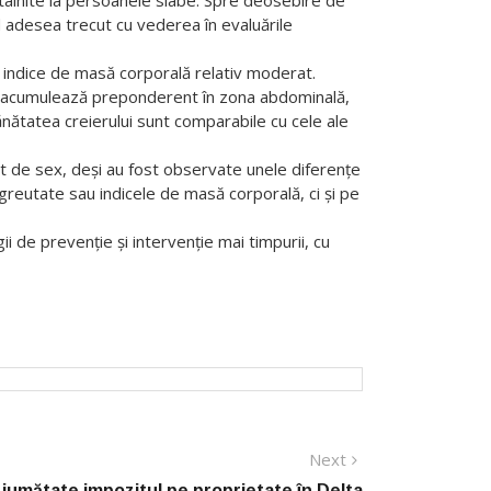
n indice de masă corporală relativ moderat.
 se acumulează preponderent în zona abdominală,
ănătatea creierului sunt comparabile cu cele ale
ent de sex, deși au fost observate unele diferențe
 greutate sau indicele de masă corporală, ci și pe
ii de prevenție și intervenție mai timpurii, cu
Next
Next
post:
jumătate impozitul pe proprietate în Delta
unării. Măsura nu vizează unitățile turistice