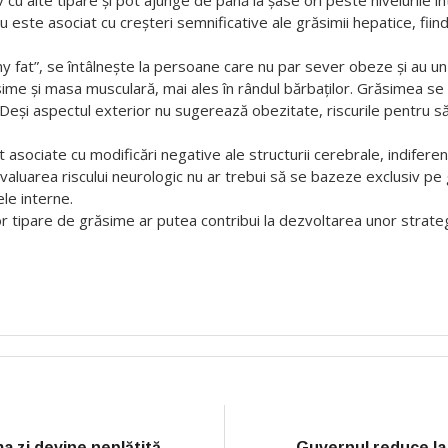
ny fat”, se întâlnește la persoane care nu par sever obeze și au u
răsime și masa musculară, mai ales în rândul bărbaților. Grăsimea
. Deși aspectul exterior nu sugerează obezitate, riscurile pentru s
t asociate cu modificări negative ale structurii cerebrale, indifer
 evaluarea riscului neurologic nu ar trebui să se bazeze exclusiv pe
le interne.
stor tipare de grăsime ar putea contribui la dezvoltarea unor strateg
a zi devine neplătită
Guvernul reduce la 
D