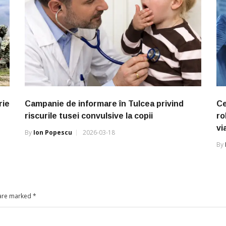
rie
Campanie de informare în Tulcea privind
Ce
riscurile tusei convulsive la copii
ro
vi
By
Ion Popescu
2026-03-18
By
 are marked
*