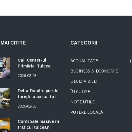
MAI CITITE
CATEGORII
Call Center-ul
ACTUALITATE
(
Primăriei Tulcea
BUSINESS & ECONOMIE
rămâne activ în
2026-02-03
februarie. Informații
DECIZIA ZILEI
despre taxe și
impozite, disponibile
Delta Dunării pierde
ÎN CULISE
pentru contribuabili
turiști: accesul tot
NOTE UTILE
mai limitat pe canale
2026-02-03
reduce
PUTERE LOCALĂ
atractivitatea zonei
Controale masive în
traficul tulcean:
Amenzi și permise
2026-02-06
reținute la