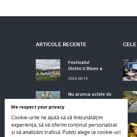
ARTICOLE RECENTE
CELE 
Festivalul
Dichis’n’Blues a
început vineri la
2026-06-13
Somova, județul
Tulcea. Trupe din
SUA, Spania, Belgia,
Nu arunca actele de
Franța și România.
pescuit din 2025: mai
Programul continuă
sunt bune trei
2026-06-10
sâmbătă și duminică.
săptămâni, dar
numai dacă le ai la
We respect your privacy
tine
Până acum se uitau
Cookie-urile ne ajută să vă îmbunătățim
de pe mal. ISU Tulcea
experiența, să vă oferim conținut personalizat
intră în sfârșit în
2026-06-09
Delta Dunării cu
și să analizăm traficul. Puteți alege ce cookie-uri