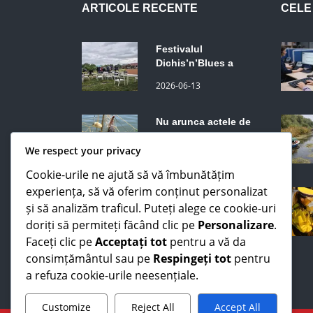
Festivalul
Dichis’n’Blues a
început vineri la
2026-06-13
Somova, județul
Tulcea. Trupe din
SUA, Spania, Belgia,
Nu arunca actele de
Franța și România.
pescuit din 2025: mai
Programul continuă
sunt bune trei
2026-06-10
sâmbătă și duminică.
săptămâni, dar numai
dacă le ai la tine
We respect your privacy
Până acum se uitau
Cookie-urile ne ajută să vă îmbunătățim
de pe mal. ISU Tulcea
experiența, să vă oferim conținut personalizat
intră în sfârșit în
2026-06-09
Delta Dunării cu
și să analizăm traficul. Puteți alege ce cookie-uri
vehicule care merg
doriți să permiteți făcând clic pe
Personalizare
.
prin stufăriș
Faceți clic pe
Acceptați tot
pentru a vă da
consimțământul sau pe
Respingeți tot
pentru
a refuza cookie-urile neesențiale.
Copyright 2026 Tulcea24
Customize
Reject All
Accept All