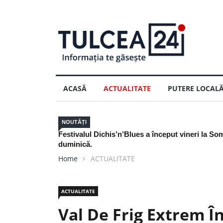
ACASĂ
ACTUALITATE
PUTERE LOCAL
Nu arunca actele de pescuit din 2025
NOUTĂȚI
Home
ACTUALITATE
ACTUALITATE
Val De Frig Extrem Î
Pentru Ger Și Viscol