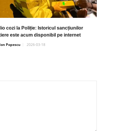
io cozi la Poliție: Istoricul sancțiunilor
tiere este acum disponibil pe internet
Ion Popescu
2026-03-18