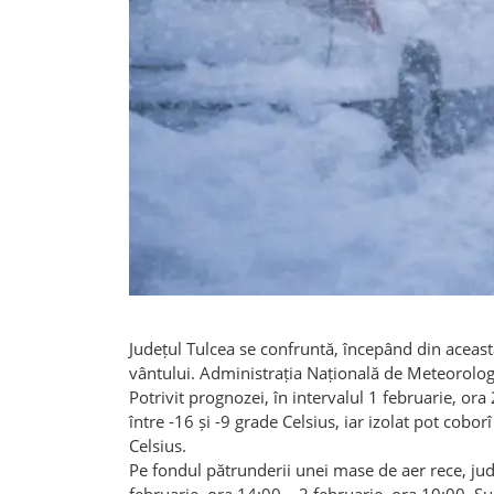
Județul Tulcea se confruntă, începând din această
vântului. Administrația Națională de Meteorolog
Potrivit prognozei, în intervalul 1 februarie, o
între -16 și -9 grade Celsius, iar izolat pot cobo
Celsius.
Pe fondul pătrunderii unei mase de aer rece, județ
februarie, ora 14:00 – 2 februarie, ora 10:00. S
de 50–55 km/h, reducând vizibilitatea și îngreunâ