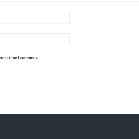
 next time I comment.
MAI CITITE
CATEGORII