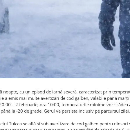
 noapte, cu un episod de iarnă severă, caracterizat prin temperatur
ie a emis mai multe avertizări de cod galben, valabile până marți
ra 20:00 – 2 februarie, ora 10:00, temperaturile minime vor scădea 
rî până la -20 de grade. Gerul va persista inclusiv pe parcursul zile
ul Tulcea se află și sub avertizare de cod galben pentru ninsori vi
unt prognozate ninsori temporare, cu acumulări de zăpadă de 6–10 
nd circulația rutieră.