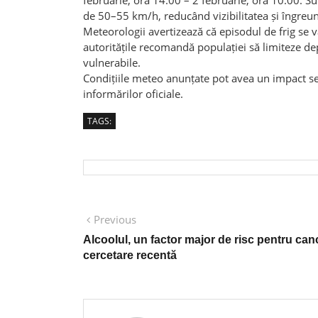
Meteorologii avertizează că episodul de frig se v
autoritățile recomandă populației să limiteze dep
vulnerabile.
Condițiile meteo anunțate pot avea un impact semn
informărilor oficiale.
TAGS:
Post
Previous
Previous
post:
navigation
Alcoolul, un factor major de risc pentru canc
cercetare recentă
Ion Popescu