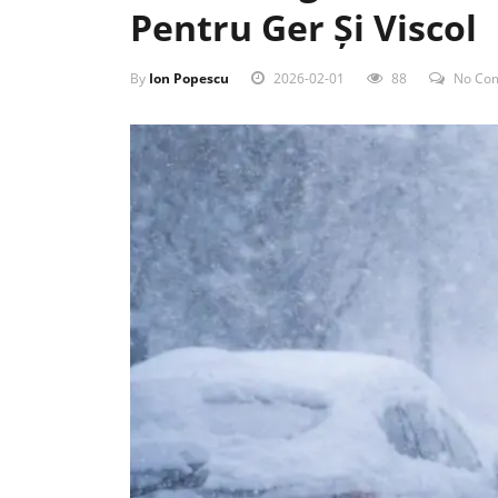
By
Ion Popescu
2026-02-01
88
No Co