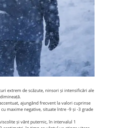
i extrem de scăzute, ninsori și intensificări ale
 dimineață.
accentuat, ajungând frecvent la valori cuprinse
i, cu maxime negative, situate între -9 și -3 grade
scolite și vânt puternic, în intervalul 1
centimetri, în timp ce vântul va atinge viteze