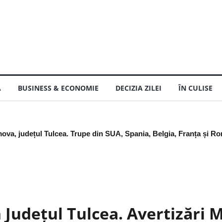
Ă
BUSINESS & ECONOMIE
DECIZIA ZILEI
ÎN CULISE
: mai sunt bune trei săptămâni, dar numai dacă le ai la tine
n Județul Tulcea. Avertizări 