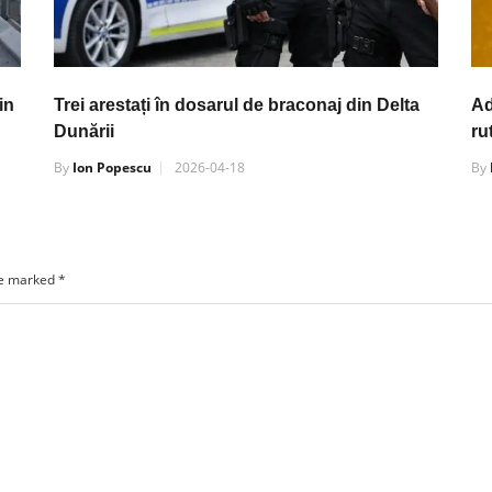
in
Trei arestați în dosarul de braconaj din Delta
Ad
Dunării
ru
By
Ion Popescu
2026-04-18
By
re marked
*