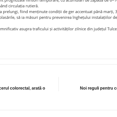
a prelungi, fiind menținute condiții de ger accentuat până marți, 3
lasările, să ia măsuri pentru prevenirea înghețului instalațiilor d
ificativ asupra traficului și activităților zilnice din județul Tu
erul colorectal, arată o
Noi reguli pentru c