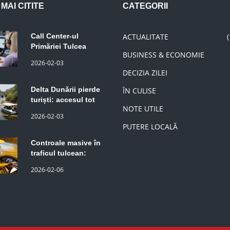
Call Center-ul
ACTUALITATE
Primăriei Tulcea
BUSINESS & ECONOMIE
rămâne activ în
2026-02-03
februarie. Informații
DECIZIA ZILEI
despre taxe și
impozite, disponibile
Delta Dunării pierde
ÎN CULISE
pentru contribuabili
turiști: accesul tot
NOTE UTILE
mai limitat pe canale
2026-02-03
reduce atractivitatea
PUTERE LOCALĂ
zonei
Controale masive în
traficul tulcean:
Amenzi și permise
2026-02-06
reținute la transportul
în regim taxi