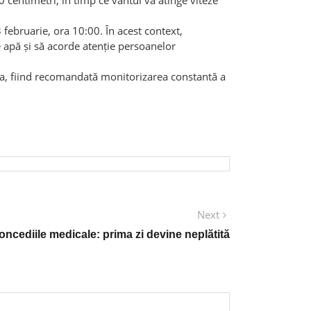
 februarie, ora 10:00. În acest context,
e apă și să acorde atenție persoanelor
lcea, fiind recomandată monitorizarea constantă a
Next
Next
post:
oncediile medicale: prima zi devine neplătită