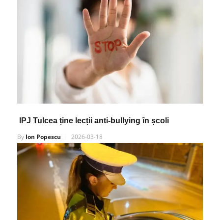
IPJ Tulcea ține lecții anti-bullying în școli
By
Ion Popescu
2026-03-18