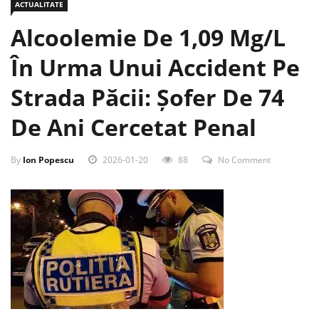
ACTUALITATE
Alcoolemie De 1,09 Mg/l
În Urma Unui Accident Pe
Strada Păcii: Șofer De 74
De Ani Cercetat Penal
By
Ion Popescu
2026-01-20
88
No Comment