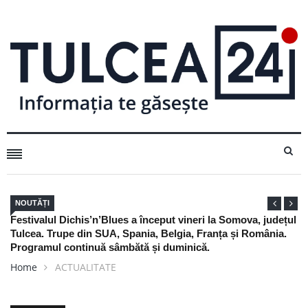
NOUTĂȚI
țul
Nu arunca actele de pescuit din 2025: mai sunt bune trei
.
săptămâni, dar numai dacă le ai la tine
Home
ACTUALITATE