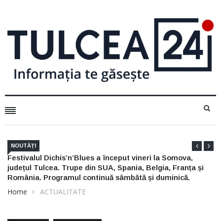
NOUTĂȚI
Nu arunca actele de pescuit din 2025: mai sunt bune trei
săptămâni, dar numai dacă le ai la tine
Home
ACTUALITATE
ACTUALITATE
PUTERE LOCALĂ