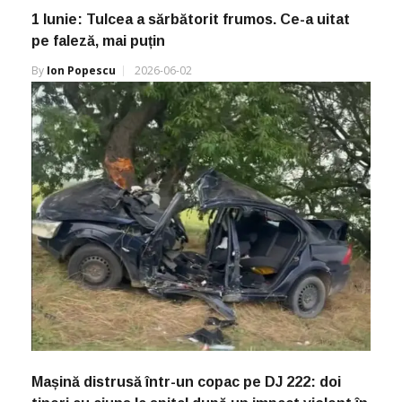
1 Iunie: Tulcea a sărbătorit frumos. Ce-a uitat
pe faleză, mai puțin
By
Ion Popescu
2026-06-02
Mașină distrusă într-un copac pe DJ 222: doi
tineri au ajuns la spital după un impact violent în