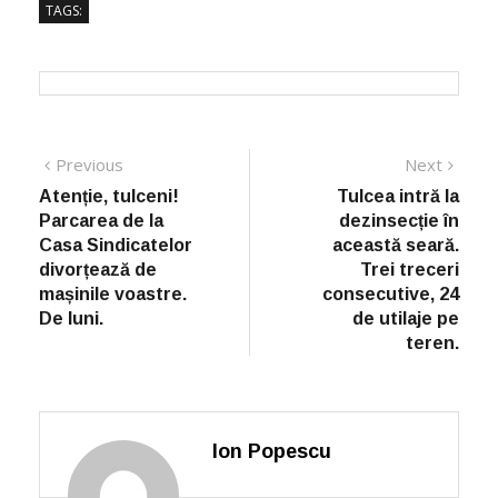
Post
Previous
Next
Previous
Next
post:
post:
navigation
Atenție, tulceni!
Tulcea intră la
Parcarea de la
dezinsecție în
Casa Sindicatelor
această seară.
divorțează de
Trei treceri
mașinile voastre.
consecutive, 24
De luni.
de utilaje pe
teren.
Ion Popescu