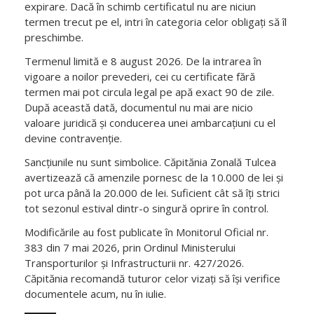
termen trecut pe el, intri în categoria celor obligați să îl
preschimbe.
Termenul limită e 8 august 2026. De la intrarea în
vigoare a noilor prevederi, cei cu certificate fără
termen mai pot circula legal pe apă exact 90 de zile.
După această dată, documentul nu mai are nicio
valoare juridică și conducerea unei ambarcațiuni cu el
devine contravenție.
Sancțiunile nu sunt simbolice. Căpitănia Zonală Tulcea
avertizează că amenzile pornesc de la 10.000 de lei și
pot urca până la 20.000 de lei. Suficient cât să îți strici
tot sezonul estival dintr-o singură oprire în control.
Modificările au fost publicate în Monitorul Oficial nr.
383 din 7 mai 2026, prin Ordinul Ministerului
Transporturilor și Infrastructurii nr. 427/2026.
Căpitănia recomandă tuturor celor vizați să își verifice
documentele acum, nu în iulie.
TAGS: