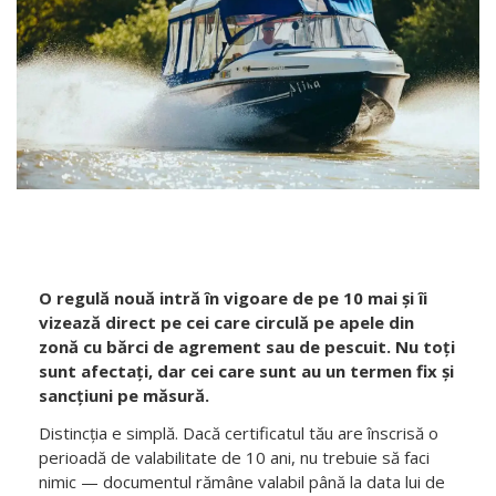
O regulă nouă intră în vigoare de pe 10 mai și îi
vizează direct pe cei care circulă pe apele din
zonă cu bărci de agrement sau de pescuit. Nu toți
sunt afectați, dar cei care sunt au un termen fix și
sancțiuni pe măsură.
Distincția e simplă. Dacă certificatul tău are înscrisă o
perioadă de valabilitate de 10 ani, nu trebuie să faci
nimic — documentul rămâne valabil până la data lui de
expirare. Dacă în schimb certificatul nu are niciun