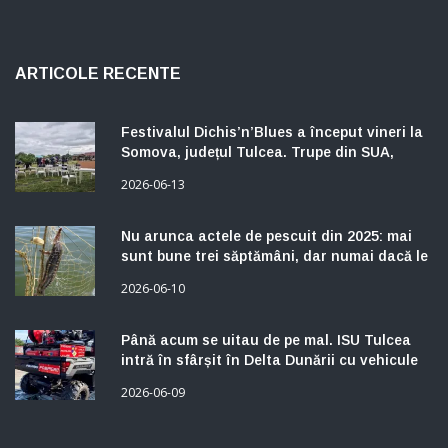
ARTICOLE RECENTE
Festivalul Dichis’n’Blues a început vineri la
Somova, județul Tulcea. Trupe din SUA,
Spania, Belgia, Franța și România.
2026-06-13
Programul continuă sâmbătă și duminică.
Nu arunca actele de pescuit din 2025: mai
sunt bune trei săptămâni, dar numai dacă le
ai la tine
2026-06-10
Până acum se uitau de pe mal. ISU Tulcea
intră în sfârșit în Delta Dunării cu vehicule
care merg prin stufăriș
2026-06-09
CELE MAI CITITE