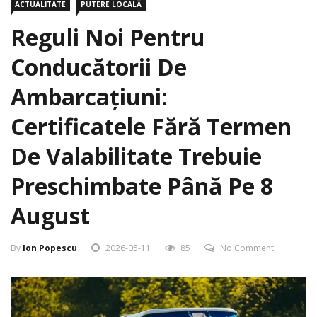
Reguli Noi Pentru
Conducătorii De
Ambarcațiuni:
Certificatele Fără Termen
De Valabilitate Trebuie
Preschimbate Până Pe 8
August
By
Ion Popescu
2026-05-11
85
No Comment