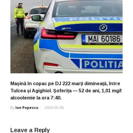
Mașină în copac pe DJ 222 marți dimineață, între
Tulcea și Agighiol. Șoferița — 52 de ani, 1,01 mg/l
alcoolemie la ora 7:40.
By
Ion Popescu
2026-05-06
Leave a Reply
Your email address will not be published.
Required fields are