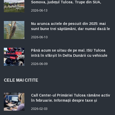
Spania, Belgia, Franța și România.
2026-06-13
Programul continuă sâmbătă și duminică.
Nu arunca actele de pescuit din 2025: mai
sunt bune trei săptămâni, dar numai dacă le
ai la tine
2026-06-10
Până acum se uitau de pe mal. ISU Tulcea
intră în sfârșit în Delta Dunării cu vehicule
care merg prin stufăriș
2026-06-09
CELE MAI CITITE
Call Center-ul Primăriei Tulcea rămâne activ
în februarie. Informații despre taxe și
impozite, disponibile pentru contribuabili
2026-02-03