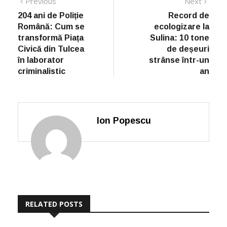
post:
post:
navigation
204 ani de Poliție
Record de
Română: Cum se
ecologizare la
transformă Piața
Sulina: 10 tone
Civică din Tulcea
de deșeuri
în laborator
strânse într-un
criminalistic
an
Ion Popescu
RELATED POSTS