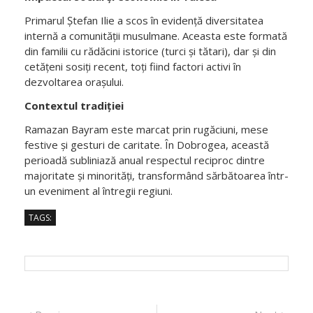
Primarul Ștefan Ilie a scos în evidență diversitatea
internă a comunității musulmane. Aceasta este formată
din familii cu rădăcini istorice (turci și tătari), dar și din
cetățeni sosiți recent, toți fiind factori activi în
dezvoltarea orașului.
Contextul tradiției
Ramazan Bayram este marcat prin rugăciuni, mese
festive și gesturi de caritate. În Dobrogea, această
perioadă subliniază anual respectul reciproc dintre
majoritate și minorități, transformând sărbătoarea într-
un eveniment al întregii regiuni.
TAGS:
Post
Previous
Next
Previous
Next