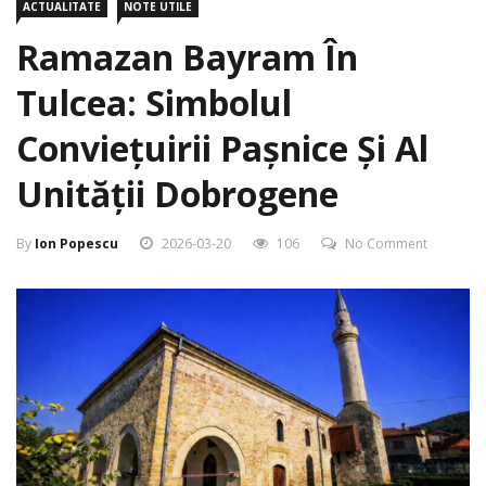
Ramazan Bayram În
Tulcea: Simbolul
Conviețuirii Pașnice Și Al
Unității Dobrogene
By
Ion Popescu
2026-03-20
106
No Comment