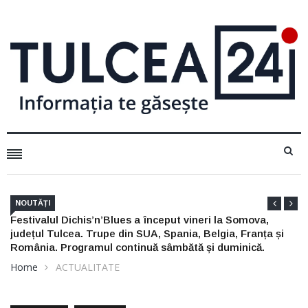
NOUTĂȚI
Nu arunca actele de pescuit din 2025: mai sunt bune trei
săptămâni, dar numai dacă le ai la tine
Home
ACTUALITATE
ACTUALITATE
NOTE UTILE