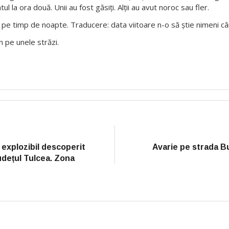
 la ora două. Unii au fost găsiți. Alții au avut noroc sau fler.
e, pe timp de noapte. Traducere: data viitoare n-o să știe nimeni câ
n pe unele străzi.
 explozibil descoperit
Avarie pe strada Bu
udețul Tulcea. Zona