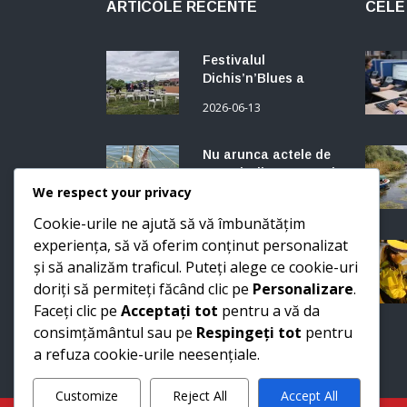
ARTICOLE RECENTE
CELE 
Festivalul
Dichis’n’Blues a
început vineri la
2026-06-13
Somova, județul
Tulcea. Trupe din
SUA, Spania, Belgia,
Nu arunca actele de
Franța și România.
pescuit din 2025: mai
Programul continuă
sunt bune trei
We respect your privacy
2026-06-10
sâmbătă și duminică.
săptămâni, dar
Cookie-urile ne ajută să vă îmbunătățim
numai dacă le ai la
experiența, să vă oferim conținut personalizat
tine
Până acum se uitau
și să analizăm traficul. Puteți alege ce cookie-uri
de pe mal. ISU Tulcea
intră în sfârșit în
doriți să permiteți făcând clic pe
Personalizare
.
2026-06-09
Delta Dunării cu
Faceți clic pe
Acceptați tot
pentru a vă da
vehicule care merg
consimțământul sau pe
Respingeți tot
pentru
prin stufăriș
a refuza cookie-urile neesențiale.
Customize
Reject All
Accept All