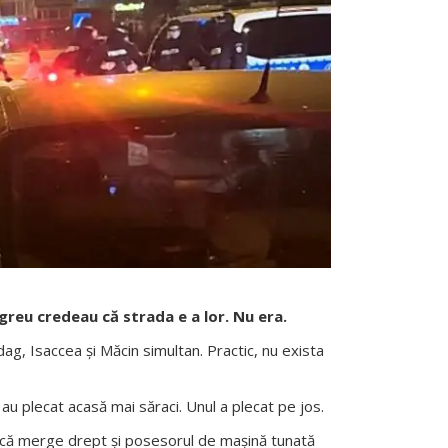
ul greu credeau că strada e a lor. Nu era.
g, Isaccea și Măcin simultan. Practic, nu exista
a au plecat acasă mai săraci. Unul a plecat pe jos.
ur că merge drept și posesorul de mașină tunată