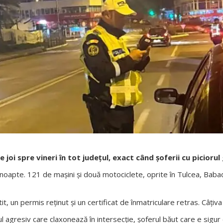
 de joi spre vineri în tot județul, exact când șoferii cu picior
noapte. 121 de mașini și două motociclete, oprite în Tulcea, Babada
tit, un permis reținut și un certificat de înmatriculare retras. Câțiv
rul agresiv care claxonează în intersecție, șoferul băut care e sig