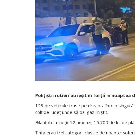
Polițiștii rutieri au ieșit în forță în noaptea
123 de vehicule trase pe dreapta într-o singură 
colț de județ unde să dai gaz liniștit.
Bilanțul dimineții: 12 amenzi, 16.700 de lei de plă
Ținta erau trei categorii clasice de noapte: șofe