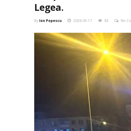
Legea.
By
Ion Popescu
2026-05-17
83
No C