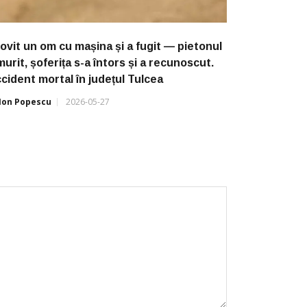
lovit un om cu mașina și a fugit — pietonul
murit, șoferița s-a întors și a recunoscut.
cident mortal în județul Tulcea
Ion Popescu
2026-05-27