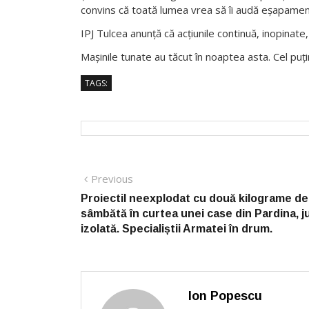
convins că toată lumea vrea să îi audă eșapamentul
IPJ Tulcea anunță că acțiunile continuă, inopinat
Mașinile tunate au tăcut în noaptea asta. Cel puți
TAGS:
Post
Previous
Previous
post:
navigation
Proiectil neexplodat cu două kilograme de
sâmbătă în curtea unei case din Pardina, j
izolată. Specialiștii Armatei în drum.
Ion Popescu