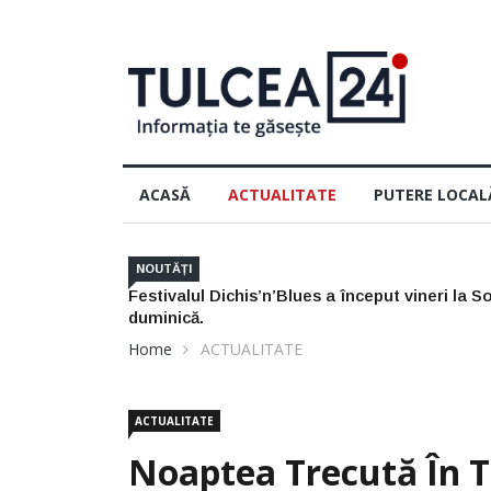
ACASĂ
ACTUALITATE
PUTERE LOCAL
NOUTĂȚI
tinuă sâmbătă și
Nu arunca actele de pescuit din 2025: mai 
Home
ACTUALITATE
ACTUALITATE
Noaptea Trecută În T