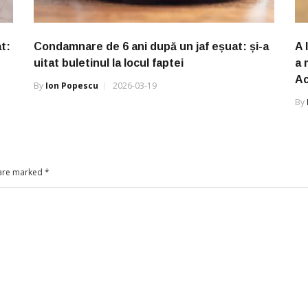
t:
Condamnare de 6 ani după un jaf eșuat: și-a
A 
uitat buletinul la locul faptei
a 
Ac
By
Ion Popescu
2026-03-19
By
 are marked
*