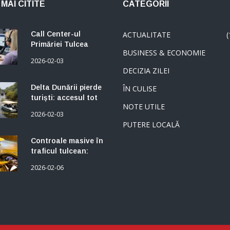
MAI CITITE
CATEGORII
Call Center-ul
ACTUALITATE
(
Primăriei Tulcea
BUSINESS & ECONOMIE
rămâne activ în
2026-02-03
februarie. Informații
DECIZIA ZILEI
despre taxe și
impozite, disponibile
Delta Dunării pierde
ÎN CULISE
pentru contribuabili
turiști: accesul tot
NOTE UTILE
mai limitat pe canale
2026-02-03
reduce
PUTERE LOCALĂ
atractivitatea zonei
Controale masive în
traficul tulcean:
Amenzi și permise
2026-02-06
reținute la
transportul în regim
taxi