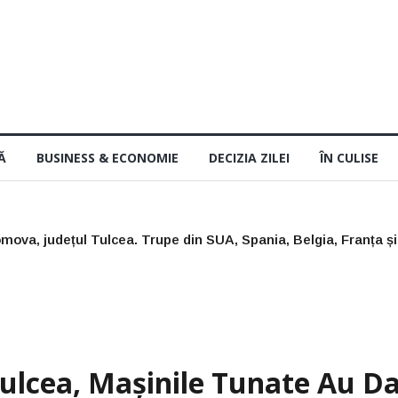
Ă
BUSINESS & ECONOMIE
DECIZIA ZILEI
ÎN CULISE
sunt bune trei săptămâni, dar numai dacă le ai la tine
ulcea, Mașinile Tunate Au Da