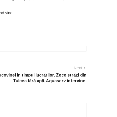
nd vine.
Next
Next
post:
covinei în timpul lucrărilor. Zece străzi din
Tulcea fără apă. Aquaserv intervine.